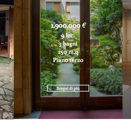
1.900.000
€
9 loc.
3 bagni
250 m.q
Piano terzo
Scopri di più