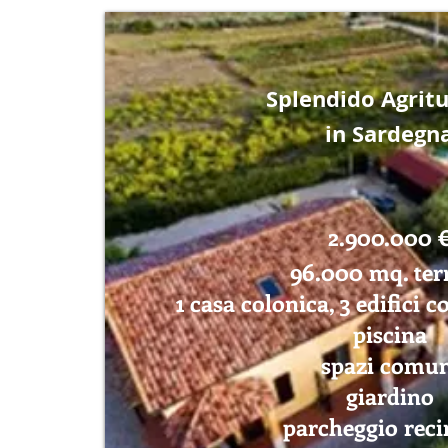
Splendido Agrit
in Sardegn
2.900.000 
96.000 mq. ter
1 casa colonica, 3 edifici c
piscina
spazi comu
giardino
parcheggio reci