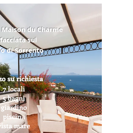
a Maison du Charme
facciata sul
fo di Sorrento
zo su richiesta
7 locali
5 bagni
giardino
piscina
vista mare