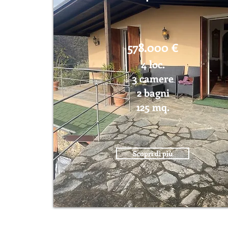
578.000 €
4 loc.
3 camere
2 bagni
125 mq.
Scopri di più