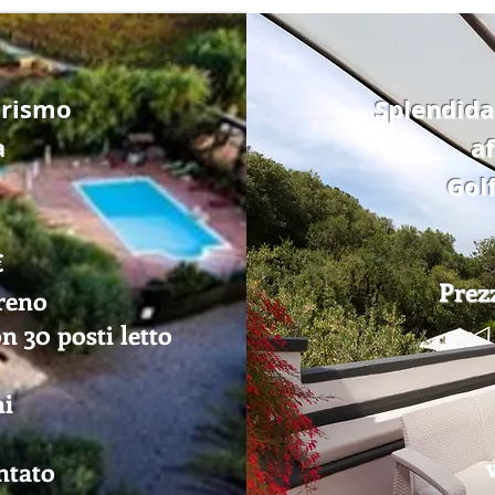
urismo
Splendid
a
af
Gol
€
Prez
reno
on 30 posti letto
ni
ntato