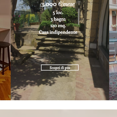
3.000
€/mese
5 loc.
3 bagn1
120 mq.
Casa indipendente
Scopri di più