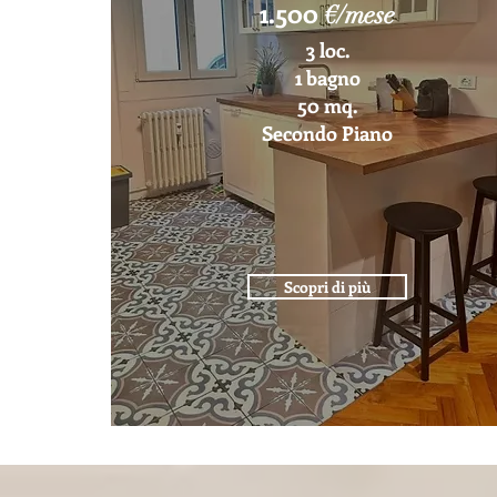
1.500
€/mese
3 loc.
1 bagno
50 mq.
Secondo Piano
Scopri di più