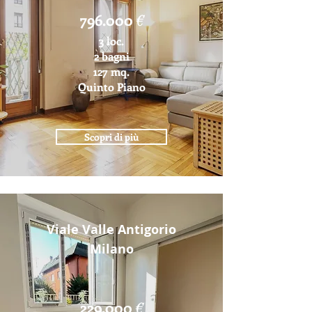
796.000
€
3 loc.
2 bagni
127 mq.
Quinto Piano
Scopri di più
Viale Valle Antigorio
Milano
229.000
€