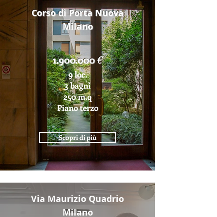
Corso di Porta Nuova
Milano
1.900.000
€
9 loc.
3 bagni
250 m.q
Piano terzo
Scopri di più
Via Maurizio Quadrio
Milano