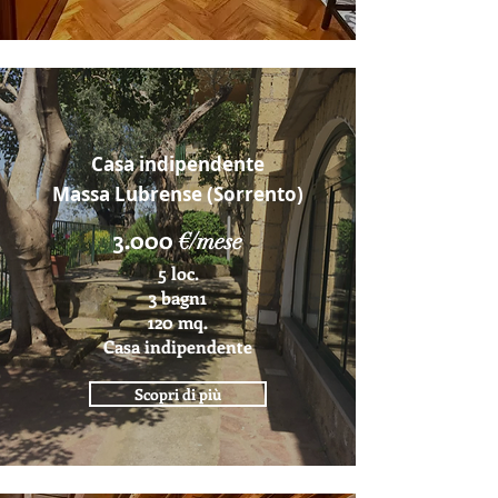
Casa indipendente
Massa Lubrense (Sorrento)
3.000
€/mese
5 loc.
3 bagn1
120 mq.
Casa indipendente
Scopri di più