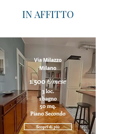
IN AFFITTO
Via Milazzo
Milano
1.500
€/mese
3 loc.
1 bagno
50 mq.
Piano Secondo
Scopri di più