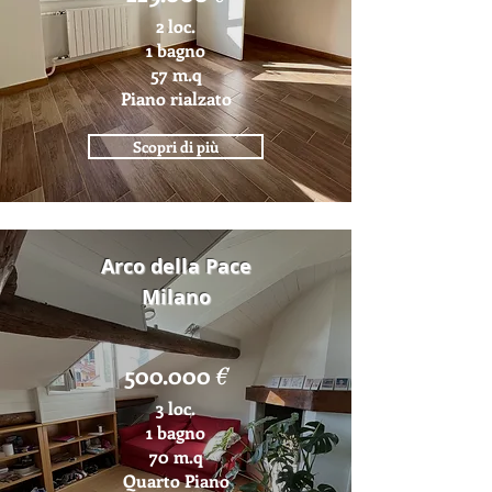
2 loc.
1 bagno
57 m.q
Piano rialzato
Scopri di più
Arco della Pace
Milano
500.000
€
3 loc.
1 bagno
70 m.q
Quarto Piano