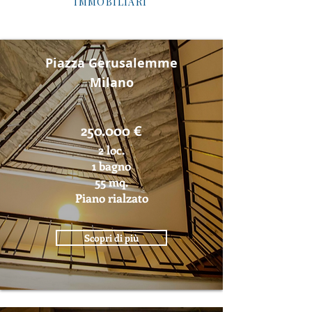
IMMOBILIARI
Piazza Gerusalemme
Milano
250.000 €
2 loc.
1 bagno
55 mq.
Piano rialzato
Scopri di più